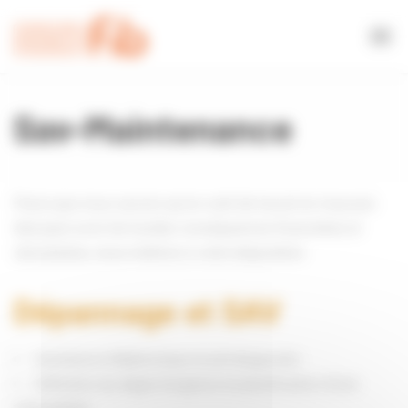
Bienvenue chez FIB Gestion du consentement
Sav-Maintenance
Parce que nous savons qu’un outil de travail en mauvais
état peut avoir de lourdes conséquences financières et
sécuritaires, nous mettons à votre disposition
Dépannage et SAV
Assistance téléphonique et pré-diagnostic
Définition du degré d’urgence et planification d’une