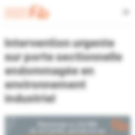
Bienvenue chez FIB Gestion du consentement
Intervention urgente
sur porte sectionnelle
endommagée en
environnement
industriel