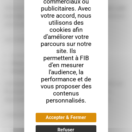
commerciaux ou
publicitaires. Avec
Une porte sectionnelle a été
fortement endommagée suite
votre accord, nous
à un choc avec un chariot élévateur (Fenwick)
, entraînant
utilisons des
une situation critique pour l’exploitation du site.
cookies afin
d’améliorer votre
Les conséquences ont été immédiates :
parcours sur notre
site. Ils
Accès
bloqué ou rendu dangereux
permettent à FIB
Risque pour la sécurité
des équipes sur site
d’en mesurer
Perturbation de l’activité logistique
l’audience, la
performance et de
Les équipes de FIB Solutions (Fermetures Industrielles de
vous proposer des
Bourgogne) sont intervenues dans la journée (selon
contenus
disponibilité des pièces) afin de rétablir la situation.
personnalisés.
L’intervention a consisté à :
Accepter & Fermer
Refuser
Sécuriser la zone